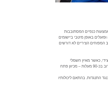
באמצעות כנפיים המסתובבות
 ופועלים באופן מיטבי ביישומים
ב המפוחים הציריים לא דורשים
צידי, כאשר מאיץ חשמלי
ומאוורר, בעל כפות נטויות לפנים או לאחור, יוצרים כוח צנטריפוגלי המאיץ את האוויר בלחץ גבוה אל פתח היציאה (השונה לרוב בכ-90 מעלות – מכיוון פתח
נגד התנגדות. בהתאם ליכולותיו