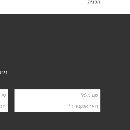
הפניה
.
נית
שם
טלפו
מלא
דואר
חבר
אלקטרוני