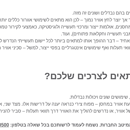
ם בהם נבדלים ושונים זה מזה.
אך יוצר לחץ אוויר נמוך – לכן הוא מתאים לשימושי אוורור כללים יותר
מחסנים, אולמות ייצור ומרכזי תעשייה ולוגיסטיקה, כאמצעי לקירור 
י תעשייה וחקלאות פתוחים), ועוד.
אחיד – דבר ההופך אותו למתאים ביותר לכל יישום תעשייתי הנדרש לעב
ואי תעלות ואף שימושים אינטגרליים בפסי ייצור, למשל – סכיני אוויר 
תאים לצרכים שלכם?
ימושים שונים ויכולות נבדלות.
ת אוויר במחסן – מפוח צירי כנראה יענה על דרישות אלו. מצד שני,
של אוויר, או נדרשים להוליך את האוויר דרך תוואי תעלות – סביר להני
ממיטב החברות. נשמח לעמוד לרשותכם בכל שאלה בטלפון:
0500