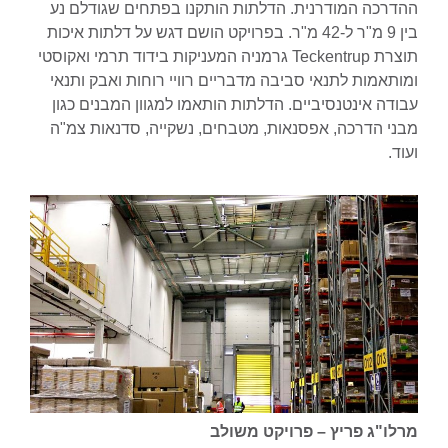
ההדרכה המודרנית. הדלתות הותקנו בפתחים שגודלם נע
בין 9 מ"ר ל-42 מ"ר. בפרויקט הושם דגש על דלתות איכות
תוצרת Teckentrup גרמניה המעניקות בידוד תרמי ואקוסטי
ומותאמות לתנאי סביבה מדבריים רוויי רוחות ואבק ותנאי
עבודה אינטנסיביים. הדלתות הותאמו למגוון המבנים כגון
מבני הדרכה, אפסנאות, מטבחים, נשקייה, סדנאות צמ"ה
ועוד.
מרלו"ג פריץ – פרויקט משולב