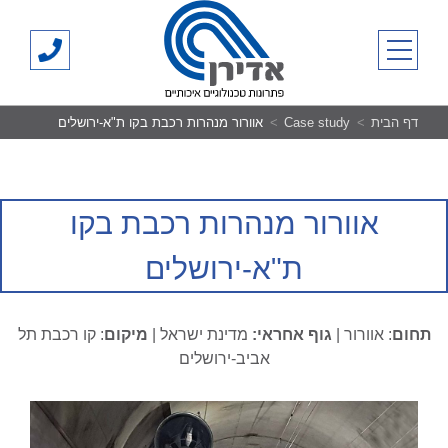
Ski
אדירן
t
03-
primary menu
conten
700500
דף הבית
Case study
אוורור מנהרות רכבת בקו ת"א-ירושלים
אוורור מנהרות רכבת בקו
ת"א-ירושלים
תחום
: אוורור |
גוף אחראי:
מדינת ישראל |
מיקום
: קו רכבת תל
אביב-ירושלים