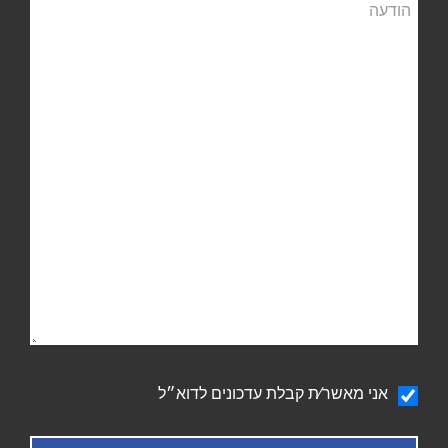
הודעה
הודעה
אני מאשר∕ת קבלת עדכונים לדוא״ל