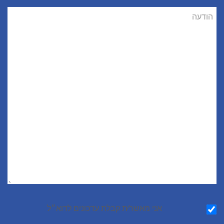
הודעה
הודעה
אני מאשר∕ת קבלת עדכונים לדוא״ל