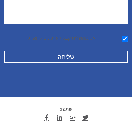
הודעה
אני מאשר∕ת קבלת עדכונים לדוא״ל
שתפו: