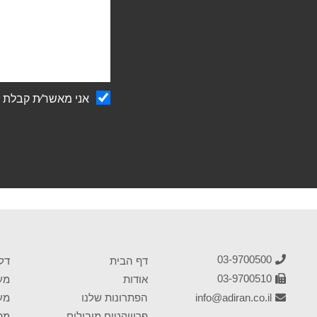
הודעה
אני מאשר∕ת קבלת ע
03-9700500
דף הבית
דל
03-9700510
אודות
מער
info@adiran.co.il
הפתרונות שלנו
מער
פרוייקטים מובילים
מפו