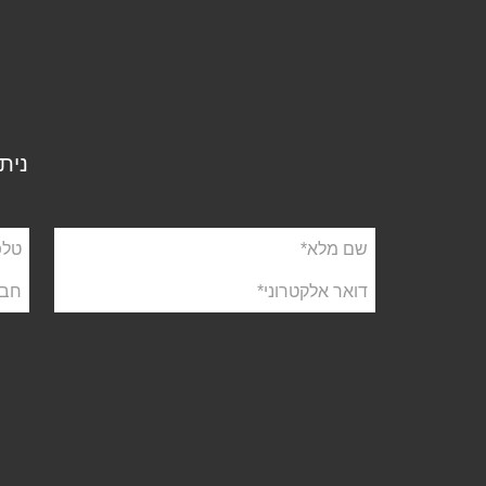
נית
שם
טלפו
מלא
דואר
חבר
אלקטרוני