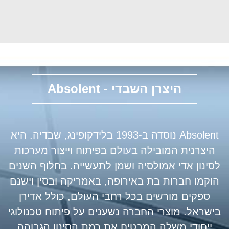
היצרן השבדי - Absolent
Absolent נוסדה ב-1993 בלידקופינג, שבדיה. היא
היצרנית המובילה בעולם בפיתוח וייצור מערכות
לסינון אדי אמולסיה ושמן לתעשייה. בחלוף השנים
הוקמו חברות בת באירופה, באמריקה ובסין וישנם
ספקים מורשים בכל רחבי העולם, כולל אדירן
בישראל. מוצרי החברה נשענים על פיתוח טכנולוגי
ייחודי משלה המבטיח את רמת הסינון הגבוהה