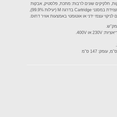
ת, חלקיקים שונים לרבות: מתכת, פלסטיק, אבקות
מזון, חול, נסורת וכו'. היחידה מצוידת במסנני Cartridge בדרגה M (יעילות 99.9%),
לניקוי עצמי ידני או אוטומטי באמצעות אוויר דחוס.
23 או 400V.