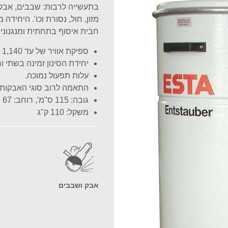
בתעשייה לרבות: שבבים, אבקו
חבית איסוף בתחתית ומנגנונים 
ספיקת אוויר של עד 1,140 מק"ש.
יחידת הסינון זמינה בשתי וריאציות: 0V
עלות תפעול נמוכה.
התאמה לרוב סוגי האבקות.
גובה: 115 ס"מ', רוחב: 67 ס"מ, עומק: 147 ס"מ
משקל: 110 ק"ג
אבק ושבבים