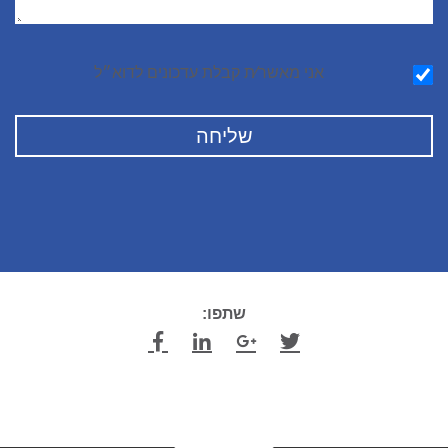
הודעה
אני מאשר∕ת קבלת עדכונים לדוא״ל
שתפו: