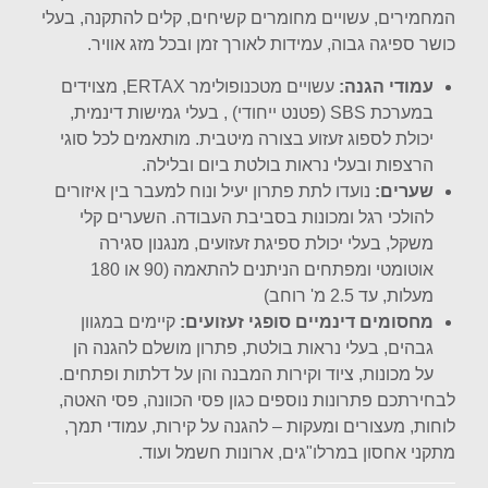
המחמירים, עשויים מחומרים קשיחים, קלים להתקנה, בעלי
כושר ספיגה גבוה, עמידות לאורך זמן ובכל מזג אוויר.
עמודי הגנה:
עשויים מטכנופולימר ERTAX, מצוידים
במערכת SBS (פטנט ייחודי) , בעלי גמישות דינמית,
יכולת לספוג זעזוע בצורה מיטבית. מותאמים לכל סוגי
הרצפות ובעלי נראות בולטת ביום ובלילה.
שערים:
נועדו לתת פתרון יעיל ונוח למעבר בין איזורים
להולכי רגל ומכונות בסביבת העבודה. השערים קלי
משקל, בעלי יכולת ספיגת זעזועים, מנגנון סגירה
אוטומטי ומפתחים הניתנים להתאמה (90 או 180
מעלות, עד 2.5 מ' רוחב)
מחסומים דינמיים סופגי זעזועים:
קיימים במגוון
גבהים, בעלי נראות בולטת, פתרון מושלם להגנה הן
על מכונות, ציוד וקירות המבנה והן על דלתות ופתחים.
לבחירתכם פתרונות נוספים כגון פסי הכוונה, פסי האטה,
לוחות, מעצורים ומעקות – להגנה על קירות, עמודי תמך,
מתקני אחסון במרלו"גים, ארונות חשמל ועוד.