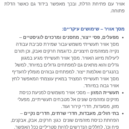
אוויר עם פתיחת הדלת, ובכך מאפשר בידוד גם כאשר הדלת
פתוחה.
מסך אוויר – שימושים עיקריים:
מפעלים, פסי ייצור, מחסנים ומרכזים לוגיסטיים
–
מסך אוויר תעשייתי משמש עבור שמירת סביבת עבודה
נקייה ממזהמים חיצוניים, כדוגמת חרקים ואבק, וכן תורם
ליעילות מיזוג האוויר. מסך אוויר תעשייתי מגיע במגוון
גדלים והוא מתאים גם למפתחים גדולים במיוחד, למשל
בהנגרים ואולמות ייצור. למפתחים גבוהים מומלץ להעדיף
מסך אוויר תעשייתי המצויד במאיץ עוצמתי המאפשר לחץ
אוויר גבוה במיוחד.
תעשיית המזון
– מסכי אוויר משמשים למניעת כניסת
מזיקים ומזהמים שונים אל מטבחים תעשייתיים, מפעלי
מזון, מסעדות, חדרי קירור ועוד.
בתי חולים, מעבדות, חדרי שרתים, חדרים נקיים
–
הפחתת כניסת מזהמים שונים כגון: חרקים, אבק, אבקנים,
פיח וכו', לחללים הנדרשים להיות סטריליים ככל האפשר.