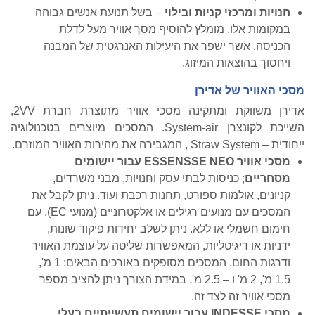
חנויות ומרכזי קניות ובילוי
– בשל תנועת אנשים גבוהה
במקומות אלו, מומלץ להוסיף מסך אוויר מעל לדלת
הכניסה, אשר ישפר את היעילות האנרגטית של המבנה
ויחסוך בהוצאות המיזוג.
מסכי האוויר של אדירן
אדירן משווקת ומתקינה מסכי אוויר מתוצרת חברת 2VV,
השייכת לקונצרן System-air. המסכים מיוצרים בטכנולוגיה
ייחודית – Straw System , המגבירה את מהירות האוויר המוזרם.
מסכי אוויר ESSENSSE NEO עבור יישומים
מסחריים
; כניסות לבתי עסק וחנויות, מבני משרדים,
קניונים,
אולמות ספורט, תחנות רכבת ועוד.
ניתן לקבל את
המסכים עם מנועים רגילים או אלקטרוניים (מנועי EC), עם
חימום חשמלי או ללא. ניתן לשלב יחידות פיקוד שונות,
ידניות או דיגיטליות, המאפשרות שליטה על עוצמת האוויר
ודרגות החום. המסכים מסופקים באורכים הבאים: 1 מ',
1.5 מ', 2 מ' ו – 2.5 מ'. במידת הצורך ניתן להציב מספר
מסכי אוויר זה לצד זה.
מסכי INDESSE עבור יישומים תעשייתיים בעלי