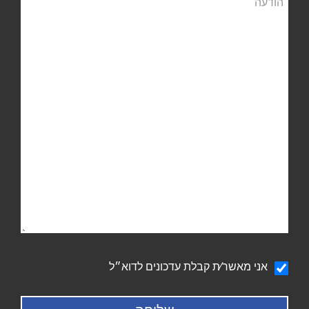
הודעה
אני מאשר∕ת קבלת עדכונים לדוא״ל