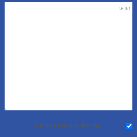
הודעה
הודעה
אני מאשר∕ת קבלת עדכונים לדוא״ל