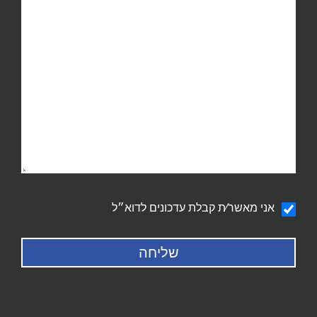
הודעה
אני מאשר∕ת קבלת עדכונים לדוא״ל