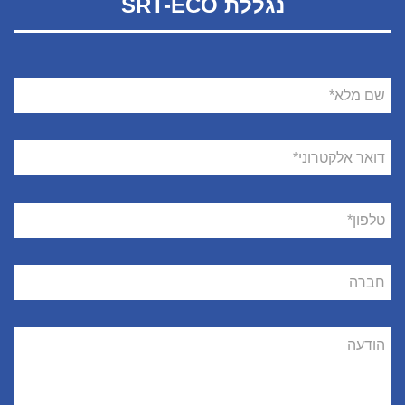
נגללת SRT-ECO
שם
מלא
דואר
אלקטרוני
טלפון
חברה
הודעה