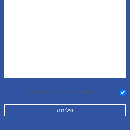
הודעה
אני מאשר∕ת קבלת עדכונים לדוא״ל