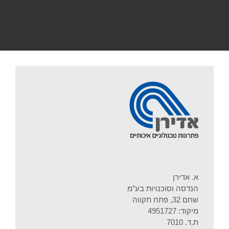
א. אדירן
הנדסה וסוכנויות בע”מ
שחם 32, פתח תקווה
מיקוד: 4951727
ת.ד. 7010