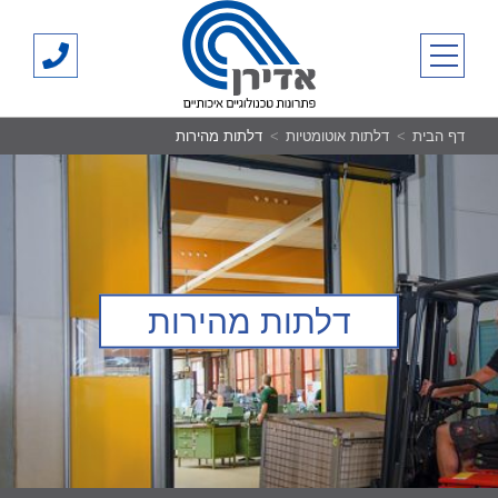
Ski
אדירן
t
03-
primary menu
conten
700500
דף הבית
דלתות אוטומטיות
דלתות מהירות
דלתות מהירות