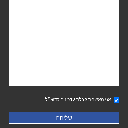
הודעה
אני מאשר∕ת קבלת עדכונים לדוא״ל