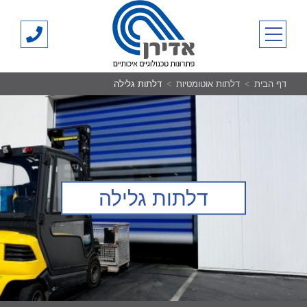
Ski
אדירן
t
03-
primary menu
conten
700500
דף הבית
דלתות אוטומטיות
דלתות גלילה
דלתות גלילה