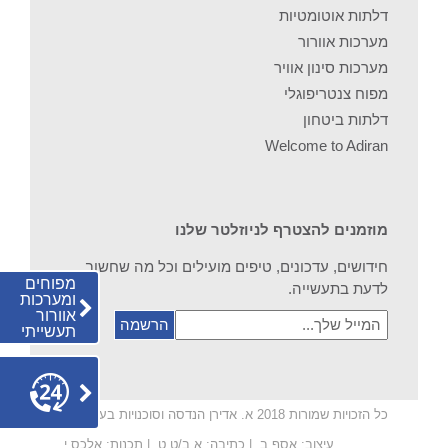
דלתות אוטומטיות
מערכות אוורור
מערכות סינון אוויר
מפוח צנטריפוגלי
דלתות ביטחון
Welcome to Adiran
מוזמנים להצטרף לניוזלטר שלנו
חידושים, עדכונים, טיפים מועילים וכל מה שחשוב
מפוחים
לדעת בתעשייה.
ומערכות
אוורור
המייל
תעשייתי
שלך...
צור
קשר
כל הזכויות שמורות 2018 א. אדירן הנדסה וסוכנויות בע”מ
עיצוב:
אסף ב.
| כתיבה: א.ב/ט.ט. | תכנות:
אלכס י.