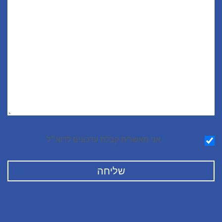
הודעה
אני מאשר∕ת קבלת עדכונים לדוא״ל